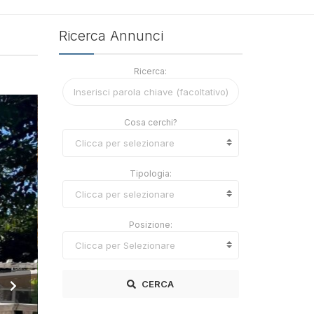
Ricerca Annunci
Ricerca:
Cosa cerchi?
Clicca per selezionare
Tipologia:
Clicca per selezionare
Posizione:
Clicca per Selezionare
CERCA