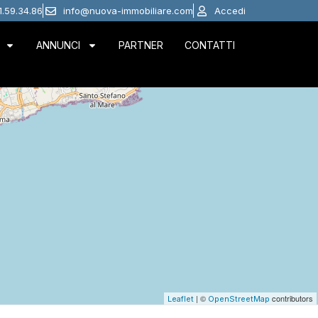
1.59.34.86
info@nuova-immobiliare.com
Accedi
ANNUNCI
PARTNER
CONTATTI
| ©
contributors
Leaflet
OpenStreetMap