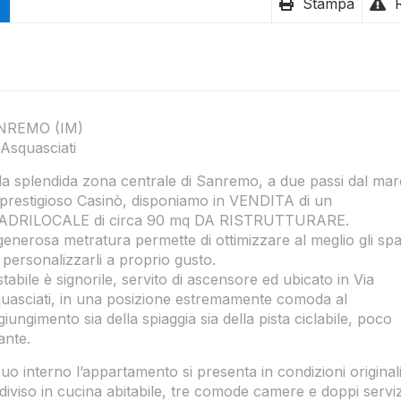
Stampa
NREMO (IM)
 Asquasciati
la splendida zona centrale di Sanremo, a due passi dal mar
 prestigioso Casinò, disponiamo in VENDITA di un
DRILOCALE di circa 90 mq DA RISTRUTTURARE.
generosa metratura permette di ottimizzare al meglio gli spa
i personalizzarli a proprio gusto.
stabile è signorile, servito di ascensore ed ubicato in Via
uasciati, in una posizione estremamente comoda al
giungimento sia della spiaggia sia della pista ciclabile, poco
ante.
suo interno l’appartamento si presenta in condizioni originali
diviso in cucina abitabile, tre comode camere e doppi serviz