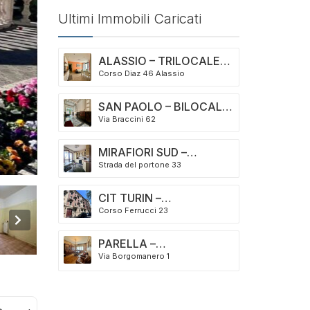
Ultimi Immobili Caricati
ALASSIO – TRILOCALE
Corso Diaz 46 Alassio
COMPLETAMENTE
RISTRUTTURATO
SAN PAOLO – BILOCALE
Via Braccini 62
in VENDITA a due passi
dal Politecnico
MIRAFIORI SUD –
Strada del portone 33
RECENTE COSTRUZIONE
– BOX AUTO INCLUSO
NEL PREZZO!
CIT TURIN –
Corso Ferrucci 23
MERAVIGLIOSO
PENTALOCALE IN
STABILE D’EPOCA
PARELLA –
Via Borgomanero 1
QUADRILOCALE DI AMPI
SPAZI INTERNI – IN
VENDITA