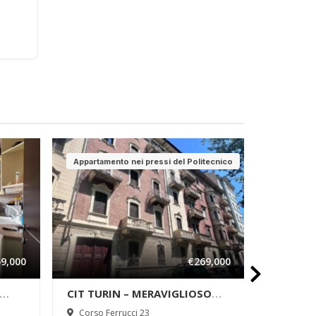
Appartamento nei pressi del Politecnico
Da Ristru
9,000
€269,000
CIT TURIN – MERAVIGLIOSO
PARELLA
O
PENTALOCALE IN STABILE
AMPI SP
Corso Ferrucci 23
Via Bor