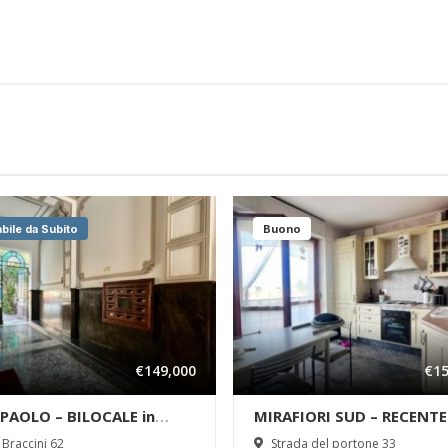
abile da Subito
Buono
€149,000
€15
PAOLO – BILOCALE in
MIRAFIORI SUD – RECENTE
ITA a due passi dal
COSTRUZIONE – BOX AUT
 Braccini 62
Strada del portone 33