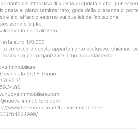
mportante caratteristica di questa proprietà è che, pur esse
izionata al piano seminterrato, gode della presenza di port
stre e di affaccio esterno sui due lati dell’abitazione.
posizione è tripla.
caldamento centralizzato.
hiesta euro 159.000
ni a conoscere questo appartamento esclusivo, chiamaci p
ormazioni o per organizzare il tuo appuntamento.
va Immobiliare
 Governolo 9/D – Torino
.151.85.75
.59.34.86
.nuova-immobiliare.com
o@nuova-immobiliare.com
ps://www.facebook.com/Nuova-Immobiliare-
7063284824999/