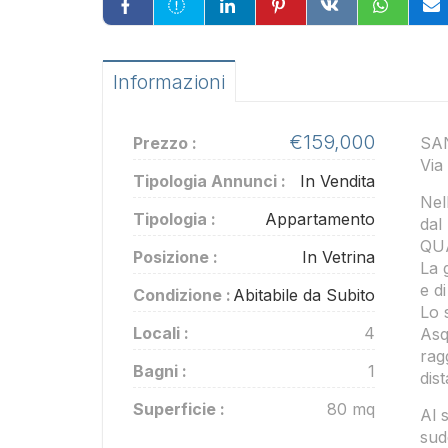
Informazioni
€159,000
Prezzo :
SA
Via
Tipologia Annunci :
In Vendita
Nel
Tipologia :
Appartamento
dal
QUA
Posizione :
In Vetrina
La 
e d
Condizione :
Abitabile da Subito
Lo 
Locali :
4
Asq
rag
Bagni :
1
dist
Superficie :
80 mq
Al 
sud