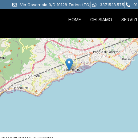
Via Governolo 9/D 10128 Torino (TO)
337.15.18.575
01
HOME
CHI SIAMO
SERVIZI