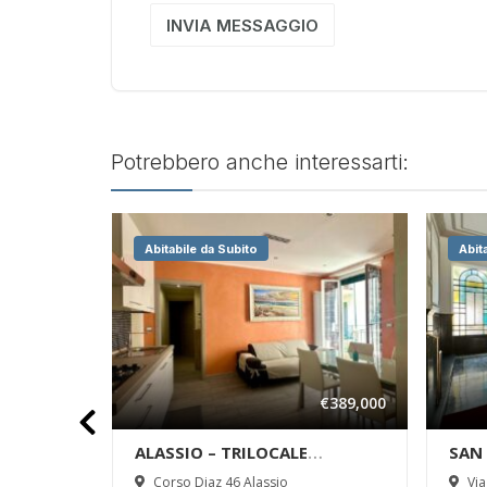
INVIA MESSAGGIO
Potrebbero anche interessarti:
Abitabile da Subito
Abit
€85,000
€389,000
SO
ALASSIO – TRILOCALE
SAN 
ATO IN
COMPLETAMENTE
VEND
o
Corso Diaz 46 Alassio
Via