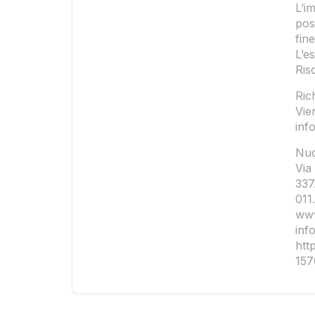
L’i
pos
fine
L’es
Ris
Ric
Vie
inf
Nuo
Via
337
011
www
inf
htt
15