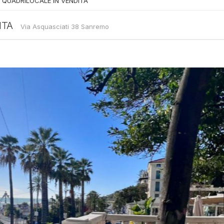
 QUADRILOCALE IN VENDITA
ITA
Via Asquasciati 38 Sanremo