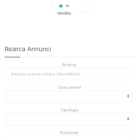
Torino
USO
In
INVESTIMENTO
Vendita
Ricerca Annunci
Ricerca:
Cosa cerchi?
Tipologia:
Posizione: