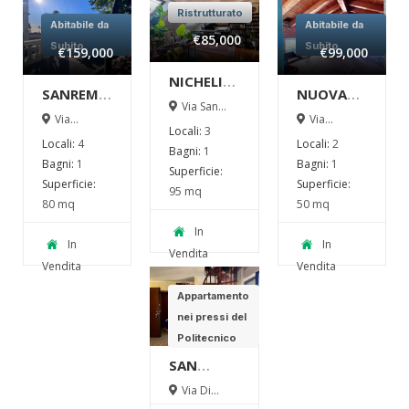
Ristrutturato
Abitabile da
Abitabile da
€85,000
Subito
Subito
€159,000
€99,000
NICHELINO
SANREMO
NUOVA
–
Via San
–
REALIZZAZIONE!
Via
Quirico 3
Via
GRAZIOSO
Locali:
3
Asquasciati
Nichelino
Rubiana 71
QUADRILOCALE
– Almese
TRILOCALE
Locali:
4
Locali:
2
38 Sanremo
Bagni:
1
IN
(TO)
MANSARDATO
Bagni:
1
Bagni:
1
Superficie:
VENDITA
IN
Superficie:
Superficie:
95 mq
VENDITA
80 mq
50 mq
In
In
In
Vendita
Vendita
Vendita
Appartamento
nei pressi del
Politecnico
SAN
PAOLO –
Via Di
Nanni 119,
BILOCALE