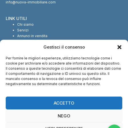
info@nuova-immobiliare.com
LINK UTILI
Chi siamo
Servizi
Annunci in vendita
Annunci in affitto
Gestisci il consenso
Contatti
Per fornire le migliori esperienze, utilizziamo tecnologie come i
SEGUICI SUI SOCIAL
cookie per archiviare e/o accedere alle informazioni del dispositivo.
Il consenso a queste tecnologie ci consentirà di elaborare dati come
il comportamento di navigazione o ID univoci su questo sito. Il
mancato consenso o la revoca del consenso può influire
negativamente su determinate caratteristiche e funzioni.
CI TROVI ANCHE SU:
ACCETTO
NEGO