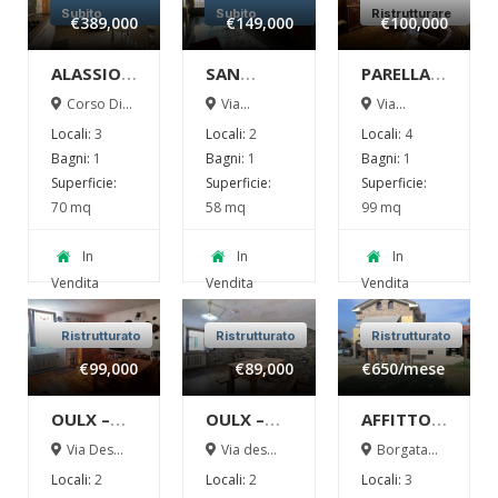
Subito
Subito
Ristrutturare
€389,000
€149,000
€100,000
ALASSIO –
SAN
PARELLA –
TRILOCALE
PAOLO –
QUADRILOCALE
Corso Diaz
Via
Via
46 Alassio
Braccini 62
Borgomanero
COMPLETAMENTE
BILOCALE
DI AMPI
Locali:
3
Locali:
2
Locali:
4
1
RISTRUTTURATO
in
SPAZI
Bagni:
1
Bagni:
1
Bagni:
1
VENDITA
INTERNI –
Superficie:
Superficie:
Superficie:
a due
IN
70 mq
58 mq
99 mq
passi dal
VENDITA
Politecnico
In
In
In
Vendita
Vendita
Vendita
Ristrutturato
Ristrutturato
Ristrutturato
€99,000
€89,000
€650
/mese
OULX –
OULX –
AFFITTO –
BILOCALE
BILOCALE
SPLENDIDO
Via Des
Via des
Borgata
Ambrois 23
ambrois 23
Tagliaferro 9
RISTRUTTURATO
RISTRUTTURATO
TRILOCALE
Locali:
2
Locali:
2
Locali:
3
Moncalieri
A NUOVO
A NUOVO
IN VILLA !