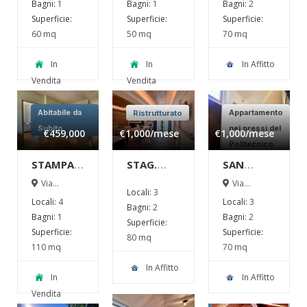
Bagni:
1
Bagni:
1
Bagni:
2
IN PIENO
IN PIENO
Superficie:
Superficie:
Superficie:
CENTRO!
CENTRO!
60 mq
50 mq
70 mq
In
In
In Affitto
Vendita
Vendita
Abitabile da
Appartamento
Ristrutturato
Subito
nei pressi del
€459,000
€1,000
/mese
€1,000
/mese
Politecnico
STAMPATORI
STAG.
SAN
–
INVERNALE
PAOLO –
Via
Via
Locali:
3
Stampatori 9
Villarbasse
PRESTIGIOSO
– OULX –
TRILOCALE
Locali:
4
Locali:
3
torino
37, Torino
Bagni:
2
QUADRILOCALE
MERAVIGLIOSO
IN
Bagni:
1
Bagni:
2
Superficie:
NEL
TRILOCALE
AFFITTO –
Superficie:
Superficie:
80 mq
QUADRILATERO
IN
ARREDATO
110 mq
70 mq
ROMANO
AFFITTO –
E
In Affitto
RISTRUTTURAT
In
In Affitto
Vendita