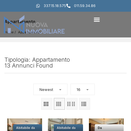
337.15.18.575
011.59.34.86
Appartamento
Home
Appartamento
Tipologia: Appartamento
13 Annunci Found
Newest
16
Abitabile da
Abitabile da
Da