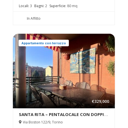
MERAVIGLIOSO TRILOCALE IN AFFITTO –
Locali:
3
Bagni:
2
Superficie:
80 mq
In Affitto
Appartamento con terrazzo
€329,000
SANTA RITA – PENTALOCALE CON DOPPI
SERVIZI E TERRAZZINO
Via Boston 122/9, Torino