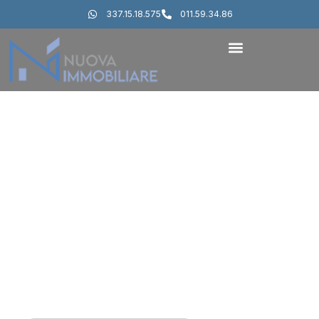
337.15.18.575
011.59.34.86
Siamo a Torino, in Via Governolo 9/D
Benvenuti in Nuova
Immobiliare
Ci occupiamo dei tuoi progetti immobiliari
con consulenze personalizzate, strumenti
innovativi e un approccio attento, per
offrirti un’esperienza semplice, serena e
senza pensieri.