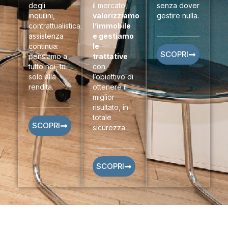
degli
il mercato,
senza dover
inquilini,
valorizziamo
gestire nulla.
contrattualistica,
l’immobile
assistenza
e gestiamo
continua:
le
SCOPRI
pensiamo a
trattative
tutto noi, tu
con
solo alla
l’obiettivo di
rendita.
ottenere il
miglior
risultato, in
totale
SCOPRI
sicurezza.
SCOPRI