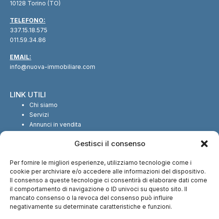
10128 Torino (TO)
TELEFONO:
337.15.18.575
011.59.34.86
EMAIL:
info@nuova-immobiliare.com
LINK UTILI
Chi siamo
Servizi
Annunci in vendita
Annunci in affitto
Gestisci il consenso
Contatti
Per fornire le migliori esperienze, utilizziamo tecnologie come i
SEGUICI SUI SOCIAL
cookie per archiviare e/o accedere alle informazioni del dispositivo.
Il consenso a queste tecnologie ci consentirà di elaborare dati come
il comportamento di navigazione o ID univoci su questo sito. Il
mancato consenso o la revoca del consenso può influire
negativamente su determinate caratteristiche e funzioni.