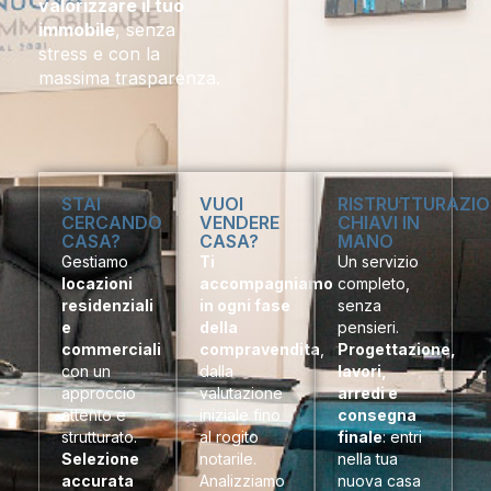
valorizzare il tuo
immobile
, senza
stress e con la
massima trasparenza.
STAI
VUOI
RISTRUTTURAZIO
CERCANDO
VENDERE
CHIAVI IN
CASA?
CASA?
MANO
Gestiamo
Ti
Un servizio
locazioni
accompagniamo
completo,
residenziali
in ogni fase
senza
e
della
pensieri.
commerciali
compravendita
,
Progettazione,
con un
dalla
lavori,
approccio
valutazione
arredi e
attento e
iniziale fino
consegna
strutturato.
al rogito
finale
: entri
Selezione
notarile.
nella tua
accurata
Analizziamo
nuova casa