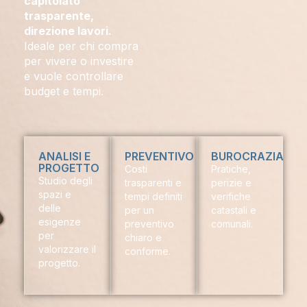
capitolato
trasparente,
direzione lavori.
Ideale per chi compra
per vivere o investire
e vuole controllare
budget e tempi.
ANALISI E
PREVENTIVO
BUROCRAZIA
PROGETTO
Costi
Pratiche,
Studio degli
trasparenti e
perizie e
spazi e
tempi definiti
verifiche
delle
per un
catastali e
esigenze
preventivo
comunali.
per
chiaro e
valorizzare il
conforme.
progetto.