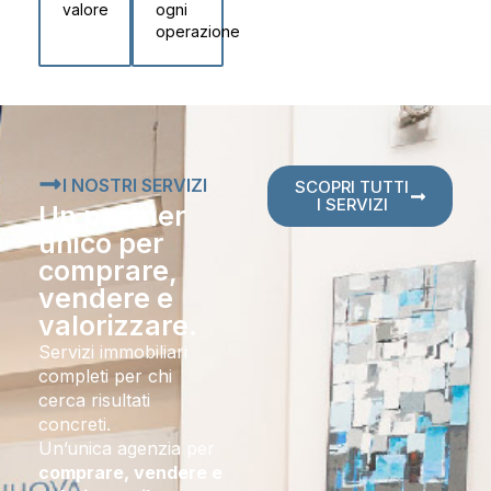
valore
ogni
operazione
I NOSTRI SERVIZI
SCOPRI TUTTI
I SERVIZI
Un partner
unico per
comprare,
vendere e
valorizzare.
Servizi immobiliari
completi per chi
cerca risultati
concreti.
Un’unica agenzia per
comprare, vendere e