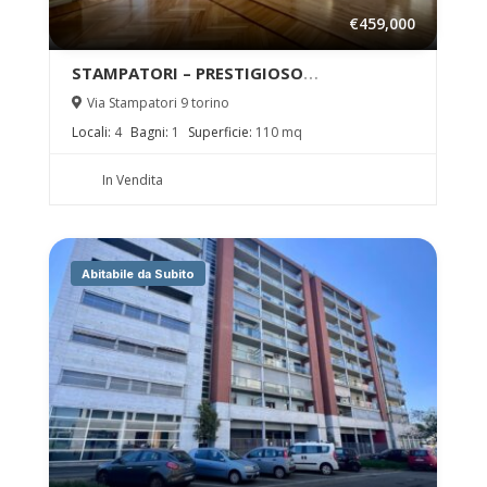
€459,000
STAMPATORI – PRESTIGIOSO
QUADRILOCALE NEL QUADRILATERO
Via Stampatori 9 torino
ROMANO
Locali:
4
Bagni:
1
Superficie:
110 mq
In Vendita
Abitabile da Subito