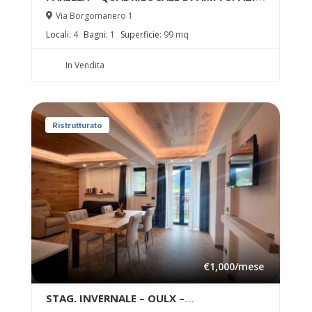
INTERNI – IN VENDITA
Via Borgomanero 1
Locali:
4
Bagni:
1
Superficie:
99 mq
In Vendita
Ristrutturato
€1,000
/mese
STAG. INVERNALE – OULX –