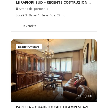
MIRAFIORI SUD – RECENTE COSTRUZIONE
– BOX AUTO INCLUSO NEL PREZZO!
Strada del portone 33
Locali:
3
Bagni:
1
Superficie:
55 mq
In Vendita
Da Ristrutturare
€100,000
PARELLA – QUADRILOCALE DI AMPI SPAZI