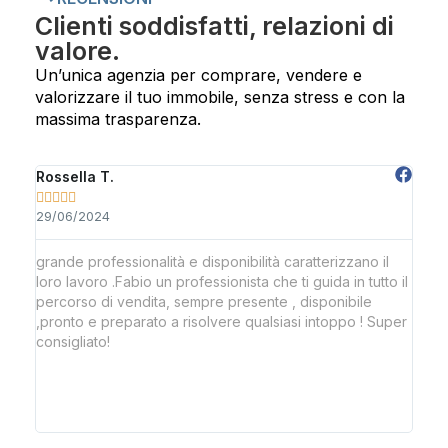
Clienti soddisfatti, relazioni di
valore.
Un’unica agenzia per comprare, vendere e
valorizzare il tuo immobile, senza stress e con la
massima trasparenza.
Rossella T.
Ric








29/06/2024
22/
grande professionalità e disponibilità caratterizzano il
Age
ra
loro lavoro .Fabio un professionista che ti guida in tutto il
tea
percorso di vendita, sempre presente , disponibile
giu
,pronto e preparato a risolvere qualsiasi intoppo ! Super
con
consigliato!
re
i