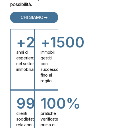
possibilità.
CHI SIAMO
+
25
+
1500
anni di
immobili
esperienza
gestiti
nel settore
con
immobiliare
successo
fino al
rogito
99
%
100
%
clienti
pratiche
soddisfatti,
verificate
relazioni di
prima di