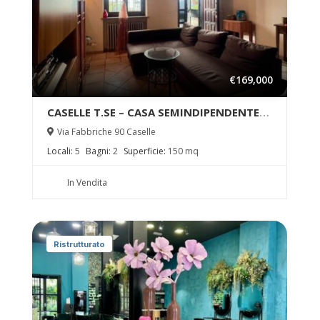
€169,000
CASELLE T.SE – CASA SEMINDIPENDENTE
con CORTILE di PROPRIETA’
Via Fabbriche 90 Caselle
Locali:
5
Bagni:
2
Superficie:
150 mq
In Vendita
Ristrutturato