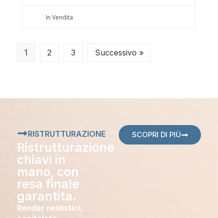
In Vendita
1
2
3
Successivo »
RISTRUTTURAZIONE
SCOPRI DI PIÙ
Ristrutturazione
chiavi in
mano, con
resa finale
garantita.
Render realistici,