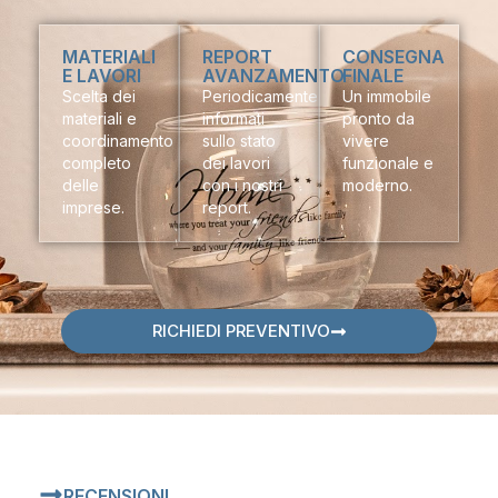
MATERIALI
REPORT
CONSEGNA
E LAVORI
AVANZAMENTO
FINALE
Scelta dei
Periodicamente
Un immobile
materiali e
informati
pronto da
coordinamento
sullo stato
vivere
completo
dei lavori
funzionale e
delle
con i nostri
moderno.
imprese.
report.
RICHIEDI PREVENTIVO
RECENSIONI