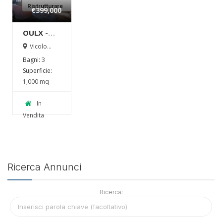
Ristrutturare
€399,000
OULX -
VICOLO
Vicolo
Bouchard 3
BOUCHARD
Bagni:
3
Ulzio
Superficie:
1,000 mq
In
Vendita
Ricerca Annunci
Ricerca: