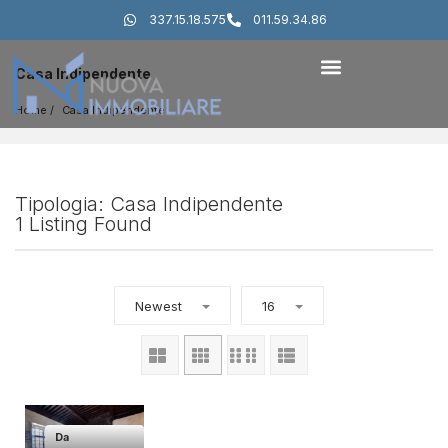
337.15.18.575
011.59.34.86
Casa Indipendente
Home
Casa Indipendente
Tipologia: Casa Indipendente
1 Listing Found
Newest
16
Da