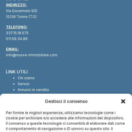
INDIRIZZO:
Via Governolo 9/D
10128 Torino (TO)
TELEFONO:
337.15.18.575
011.59.34.86
EMAIL:
info@nuova-immobiliare.com
LINK UTILI
Chi siamo
Servizi
Annunci in vendita
Annunci in affitto
Gestisci il consenso
Contatti
Per fornire le migliori esperienze, utilizziamo tecnologie come i
SEGUICI SUI SOCIAL
cookie per archiviare e/o accedere alle informazioni del dispositivo.
Il consenso a queste tecnologie ci consentirà di elaborare dati come
il comportamento di navigazione o ID univoci su questo sito. Il