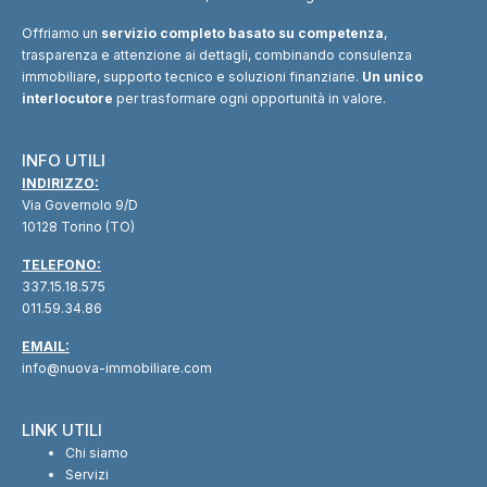
Offriamo un
servizio completo basato su competenza
,
trasparenza e attenzione ai dettagli, combinando consulenza
immobiliare, supporto tecnico e soluzioni finanziarie.
Un unico
interlocutore
per trasformare ogni opportunità in valore.
INFO UTILI
INDIRIZZO:
Via Governolo 9/D
10128 Torino (TO)
TELEFONO:
337.15.18.575
011.59.34.86
EMAIL:
info@nuova-immobiliare.com
LINK UTILI
Chi siamo
Servizi