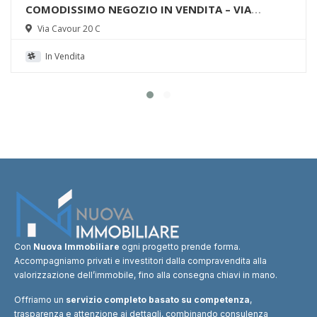
COMODISSIMO NEGOZIO IN VENDITA – VIA
CAVOUR, BODONI – CENTRO
Via Cavour 20 C
In Vendita
Con
Nuova Immobiliare
ogni progetto prende forma.
Accompagniamo privati e investitori dalla compravendita alla
valorizzazione dell’immobile, fino alla consegna chiavi in mano.
Offriamo un
servizio completo basato su competenza
,
trasparenza e attenzione ai dettagli, combinando consulenza