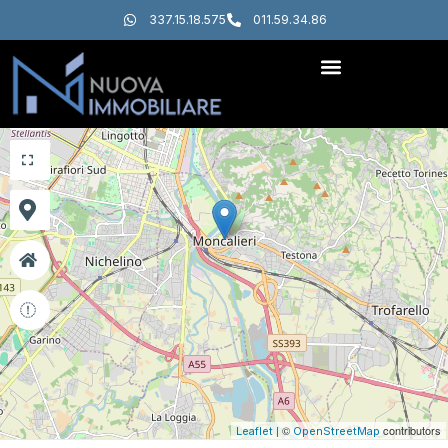
337.15.18.575
011.59.34.86
+
−
| ©
contributors
Leaflet
OpenStreetMap