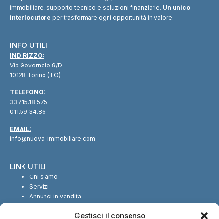
immobiliare, supporto tecnico e soluzioni finanziarie.
Un unico
interlocutore
per trasformare ogni opportunità in valore.
INFO UTILI
INDIRIZZO:
Via Governolo 9/D
10128 Torino (TO)
TELEFONO:
337.15.18.575
011.59.34.86
EMAIL:
info@nuova-immobiliare.com
LINK UTILI
Chi siamo
Servizi
Annunci in vendita
Annunci in affitto
Gestisci il consenso
Contatti