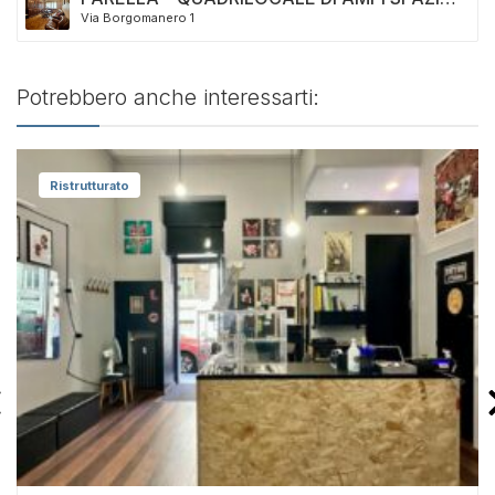
Via Borgomanero 1
INTERNI – IN VENDITA
Potrebbero anche interessarti:
Ristrutturato