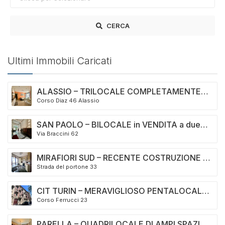
CERCA
Ultimi Immobili Caricati
ALASSIO – TRILOCALE COMPLETAMENTE
Corso Diaz 46 Alassio
RISTRUTTURATO
SAN PAOLO – BILOCALE in VENDITA a due
Via Braccini 62
passi dal Politecnico
MIRAFIORI SUD – RECENTE COSTRUZIONE –
Strada del portone 33
BOX AUTO INCLUSO NEL PREZZO!
CIT TURIN – MERAVIGLIOSO PENTALOCALE
Corso Ferrucci 23
IN STABILE D’EPOCA
PARELLA – QUADRILOCALE DI AMPI SPAZI