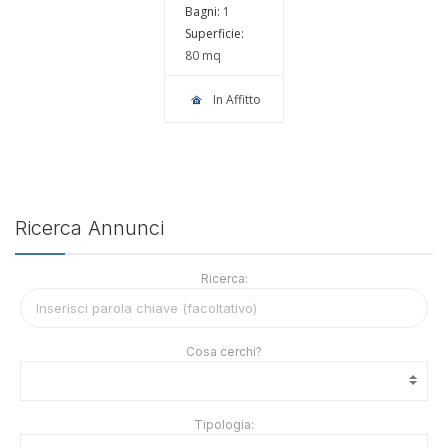
DI 80 MQ
Torino, TO,
Bagni:
1
Italia
IN
Superficie:
AFFITTO
80 mq
In Affitto
Ricerca Annunci
Ricerca:
Cosa cerchi?
Tipologia: