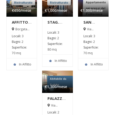
Appartamento
Ristrutturato
Ristrutturato
nei pressi del
€650
/mese
€1,000
/mese
€1,000
/mese
Politecnico
AFFITTO –
STAG.
SAN
SPLENDIDO
INVERNALE
PAOLO –
Borgata
Via
Locali:
3
Tagliaferro 9
Villarbasse
TRILOCALE
– OULX –
TRILOCALE
Locali:
3
Locali:
3
Moncalieri
37, Torino
Bagni:
2
IN VILLA !
MERAVIGLIOSO
IN
Bagni:
2
Bagni:
2
Superficie:
TRILOCALE
AFFITTO –
Superficie:
Superficie:
80 mq
IN
ARREDATO
70 mq
70 mq
AFFITTO –
E
In Affitto
RISTRUTTURAT
In Affitto
In Affitto
Abitabile da
Subito
€1,300
/mese
PALAZZO
PRIOTTI –
Via
Urbano
BILOCALE
Locali:
2
Rattazzi, 11,