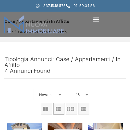
337.15.18.575
011.59.34.86
Case / Appartamenti / In Affitto
Home
Case / Appartamenti
 / 
In Affitto
Tipologia Annunci: Case / Appartamenti / In
Affitto
4 Annunci Found
Newest
16