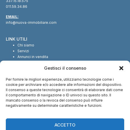
337.15.18.575
011.59.34.86
EMAIL:
info@nuova-immobiliare.com
LINK UTILI
Chi siamo
Servizi
Annunci in vendita
Annunci in affitto
Gestisci il consenso
Contatti
Per fornire le migliori esperienze, utilizziamo tecnologie come i
SEGUICI SUI SOCIAL
cookie per archiviare e/o accedere alle informazioni del dispositivo.
Il consenso a queste tecnologie ci consentirà di elaborare dati come
il comportamento di navigazione o ID univoci su questo sito. Il
mancato consenso o la revoca del consenso può influire
negativamente su determinate caratteristiche e funzioni.
CI TROVI ANCHE SU:
ACCETTO