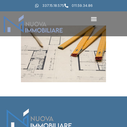
337.15.18.575
011.59.34.86