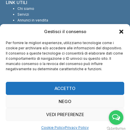
LINK UTILI
Chi siamo
Servizi
Annunci in vendita
Annunci in affitto
Gestisci il consenso
Contatti
Per fornire le migliori esperienze, utilizziamo tecnologie come i
SEGUICI SUI SOCIAL
cookie per archiviare e/o accedere alle informazioni del dispositivo.
Il consenso a queste tecnologie ci consentirà di elaborare dati come
il comportamento di navigazione o ID univoci su questo sito. Il
mancato consenso o la revoca del consenso può influire
negativamente su determinate caratteristiche e funzioni.
CI TROVI ANCHE SU:
ACCETTO
NEGO
VEDI PREFERENZE
© Copyright 2013 – 2026 Nuova Immobiliare di Fabio Serralunga | Tutti i
Cookie Policy
Privacy Policy
diritti riservati – P.IVA: 12028540016 |
Cookie Policy
–
Privacy Policy