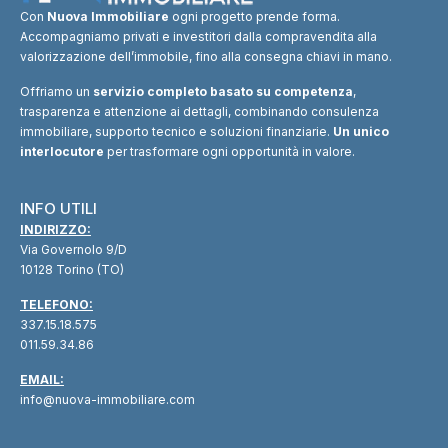
Con
Nuova Immobiliare
ogni progetto prende forma.
Accompagniamo privati e investitori dalla compravendita alla
valorizzazione dell’immobile, fino alla consegna chiavi in mano.
Offriamo un
servizio completo basato su competenza
,
trasparenza e attenzione ai dettagli, combinando consulenza
immobiliare, supporto tecnico e soluzioni finanziarie.
Un unico
interlocutore
per trasformare ogni opportunità in valore.
INFO UTILI
INDIRIZZO:
Via Governolo 9/D
10128 Torino (TO)
TELEFONO:
337.15.18.575
011.59.34.86
EMAIL:
info@nuova-immobiliare.com