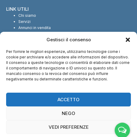
LINK UTILI
Chi siamo
Servizi
Annunci in vendita
Annunci in affitto
Gestisci il consenso
Contatti
Per fornire le migliori esperienze, utilizziamo tecnologie come i
SEGUICI SUI SOCIAL
cookie per archiviare e/o accedere alle informazioni del dispositivo.
Il consenso a queste tecnologie ci consentirà di elaborare dati come
il comportamento di navigazione o ID univoci su questo sito. Il
mancato consenso o la revoca del consenso può influire
negativamente su determinate caratteristiche e funzioni.
CI TROVI ANCHE SU:
ACCETTO
NEGO
VEDI PREFERENZE
© Copyright 2013 – 2026 Nuova Immobiliare di Fabio Serralunga | Tutti i