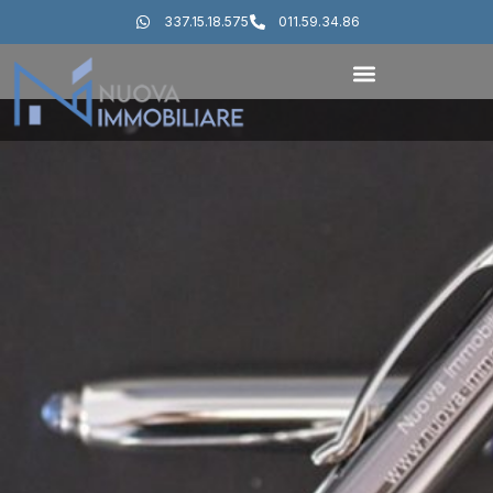
337.15.18.575
011.59.34.86