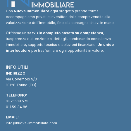
Con
Nuova Immobiliare
ogni progetto prende forma.
Accompagniamo privati e investitori dalla compravendita alla
valorizzazione dell’immobile, fino alla consegna chiavi in mano.
Offriamo un
servizio completo basato su competenza
,
trasparenza e attenzione ai dettagli, combinando consulenza
immobiliare, supporto tecnico e soluzioni finanziarie.
Un unico
interlocutore
per trasformare ogni opportunità in valore.
INFO UTILI
INDIRIZZO:
Via Governolo 9/D
10128 Torino (TO)
TELEFONO:
337.15.18.575
011.59.34.86
EMAIL:
info@nuova-immobiliare.com