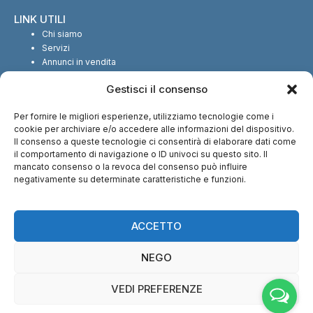
LINK UTILI
Chi siamo
Servizi
Annunci in vendita
Annunci in affitto
Gestisci il consenso
Contatti
Per fornire le migliori esperienze, utilizziamo tecnologie come i
SEGUICI SUI SOCIAL
cookie per archiviare e/o accedere alle informazioni del dispositivo.
Il consenso a queste tecnologie ci consentirà di elaborare dati come
il comportamento di navigazione o ID univoci su questo sito. Il
mancato consenso o la revoca del consenso può influire
negativamente su determinate caratteristiche e funzioni.
CI TROVI ANCHE SU:
ACCETTO
NEGO
VEDI PREFERENZE
© Copyright 2013 – 2026 Nuova Immobiliare di Fabio Serralunga | Tutti i