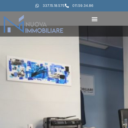
337.15.18.575
011.59.34.86