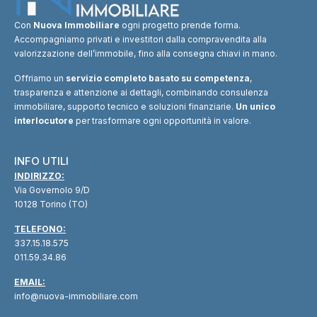
Con
Nuova Immobiliare
ogni progetto prende forma.
Accompagniamo privati e investitori dalla compravendita alla
valorizzazione dell’immobile, fino alla consegna chiavi in mano.
Offriamo un
servizio completo basato su competenza
,
trasparenza e attenzione ai dettagli, combinando consulenza
immobiliare, supporto tecnico e soluzioni finanziarie.
Un unico
interlocutore
per trasformare ogni opportunità in valore.
INFO UTILI
INDIRIZZO:
Via Governolo 9/D
10128 Torino (TO)
TELEFONO:
337.15.18.575
011.59.34.86
EMAIL:
info@nuova-immobiliare.com