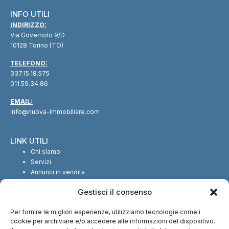
INFO UTILI
INDIRIZZO:
Via Governolo 9/D
10128 Torino (TO)
TELEFONO:
337.15.18.575
011.59.34.86
EMAIL:
info@nuova-immobiliare.com
LINK UTILI
Chi siamo
Servizi
Annunci in vendita
Annunci in affitto
Gestisci il consenso
Contatti
Per fornire le migliori esperienze, utilizziamo tecnologie come i
SEGUICI SUI SOCIAL
cookie per archiviare e/o accedere alle informazioni del dispositivo.