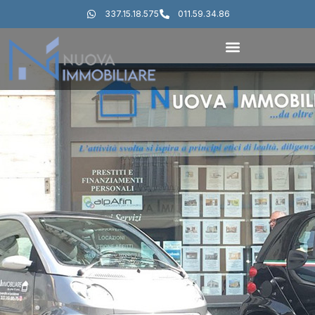
337.15.18.575
011.59.34.86