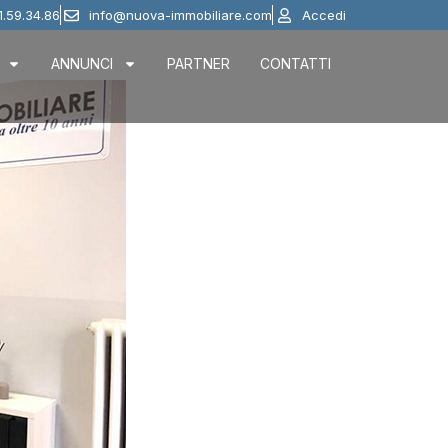
1.59.34.86
info@nuova-immobiliare.com
Accedi
ANNUNCI
PARTNER
CONTATTI