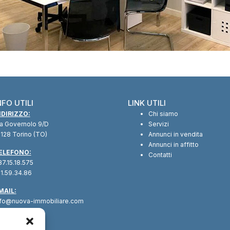
NFO UTILI
LINK UTILI
NDIRIZZO:
Chi siamo
ia Governolo 9/D
Servizi
128 Torino (TO)
Annunci in vendita
Annunci in affitto
ELEFONO:
Contatti
7.15.18.575
1.59.34.86
MAIL:
nfo@nuova-immobiliare.com