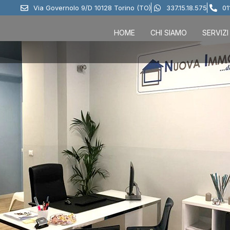
Via Governolo 9/D 10128 Torino (TO)
337.15.18.575
01
HOME
CHI SIAMO
SERVIZI