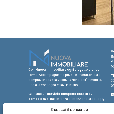
I
I
V
10
Con
Nuova Immobiliare
ogni progetto prende
forma. Accompagniamo privati e investitori dalla
T
compravendita alla valorizzazione dell’immobile,
33
fino alla consegna chiavi in mano.
01
Offriamo un
servizio completo basato su
E
competenza
, trasparenza e attenzione ai dettagli,
i
combinando consulenza immobiliare, supporto
tecnico e soluzioni finanziarie.
Gestisci il consenso
Un unico