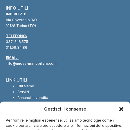
INFO UTILI
INDIRIZZO:
Via Governolo 9/D
10128 Torino (TO)
TELEFONO:
337.15.18.575
011.59.34.86
EMAIL:
info@nuova-immobiliare.com
LINK UTILI
Chi siamo
Servizi
Annunci in vendita
Annunci in affitto
Gestisci il consenso
Contatti
Per fornire le migliori esperienze, utilizziamo tecnologie come i
SEGUICI SUI SOCIAL
cookie per archiviare e/o accedere alle informazioni del dispositivo.