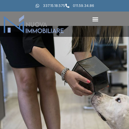
337.15.18.575
011.59.34.86