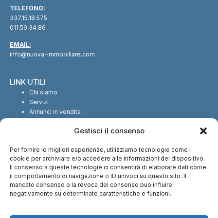
TELEFONO:
337.15.18.575
011.59.34.86
EMAIL:
info@nuova-immobiliare.com
LINK UTILI
Chi siamo
Servizi
Annunci in vendita
Annunci in affitto
Gestisci il consenso
Contatti
Per fornire le migliori esperienze, utilizziamo tecnologie come i
SEGUICI SUI SOCIAL
cookie per archiviare e/o accedere alle informazioni del dispositivo.
Il consenso a queste tecnologie ci consentirà di elaborare dati come
il comportamento di navigazione o ID univoci su questo sito. Il
mancato consenso o la revoca del consenso può influire
negativamente su determinate caratteristiche e funzioni.