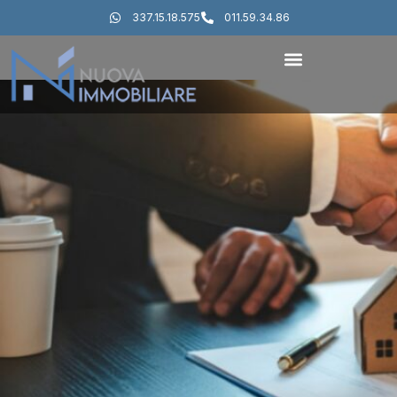
337.15.18.575
011.59.34.86