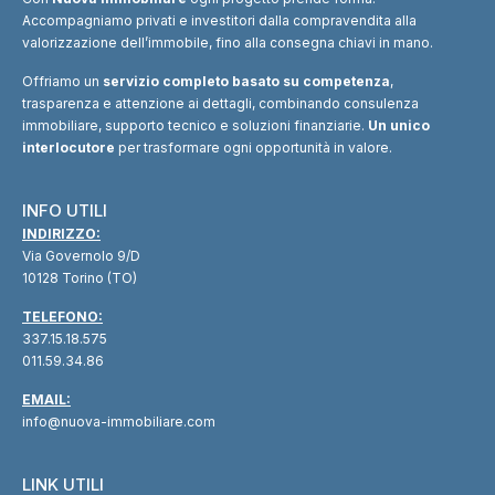
Accompagniamo privati e investitori dalla compravendita alla
valorizzazione dell’immobile, fino alla consegna chiavi in mano.
Offriamo un
servizio completo basato su competenza
,
trasparenza e attenzione ai dettagli, combinando consulenza
immobiliare, supporto tecnico e soluzioni finanziarie.
Un unico
interlocutore
per trasformare ogni opportunità in valore.
INFO UTILI
INDIRIZZO:
Via Governolo 9/D
10128 Torino (TO)
TELEFONO:
337.15.18.575
011.59.34.86
EMAIL:
info@nuova-immobiliare.com
LINK UTILI