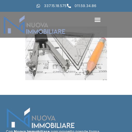
337.15.18.575
011.59.34.86
Con
Nuova Immobiliare
ogni progetto prende forma.