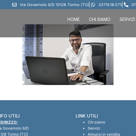
Via Governolo 9/D 10128 Torino (TO)
337.15.18.575
01
HOME
CHI SIAMO
SERVIZI
NFO UTILI
LINK UTILI
NDIRIZZO:
Chi siamo
ia Governolo 9/D
Servizi
128 Torino (TO)
Annunci in vendita