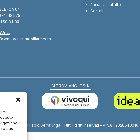
Annunci in affitto
ELEFONO:
Contatti
7.15.18.575
1.59.34.86
MAIL:
nfo@nuova-immobiliare.com
CI TROVI ANCHE SU:
 per
a queste
avigazione
mmobiliare di Fabio Serralunga | Tutti i diritti riservati – P.IVA: 12028540016 
enso può