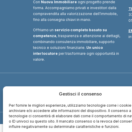
Con
Nuova Immobiliare
ogni progetto prende
forma. Accompagniamo privati e investitori dalla
T
compravendita alla valorizzazione dell’immobile,
33
fino alla consegna chiavi in mano.
01
Offriamo un
servizio completo basato su
E
competenza
, trasparenza e attenzione ai dettagli,
i
combinando consulenza immobiliare, supporto
tecnico e soluzioni finanziarie.
Un unico
interlocutore
per trasformare ogni opportunità in
valore.
Gestisci il consenso
Per fornire le migliori esperienze, utilizziamo tecnologie come i cookie
archiviare e/o accedere alle informazioni del dispositivo. Il consenso 
tecnologie ci consentirà di elaborare dati come il comportamento di n
© Copyright 2013 – 2026 Nuova I
o ID univoci su questo sito. Il mancato consenso o la revoca del cons
influire negativamente su determinate caratteristiche e funzioni.