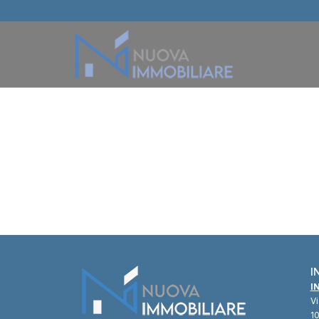
I
I
V
10