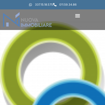
337.15.18.575
011.59.34.86