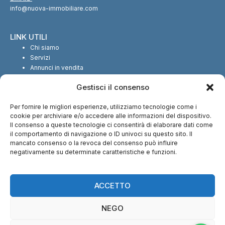
info@nuova-immobiliare.com
LINK UTILI
Chi siamo
Servizi
Annunci in vendita
Annunci in affitto
Gestisci il consenso
Contatti
Per fornire le migliori esperienze, utilizziamo tecnologie come i
SEGUICI SUI SOCIAL
cookie per archiviare e/o accedere alle informazioni del dispositivo.
Il consenso a queste tecnologie ci consentirà di elaborare dati come
il comportamento di navigazione o ID univoci su questo sito. Il
mancato consenso o la revoca del consenso può influire
negativamente su determinate caratteristiche e funzioni.
CI TROVI ANCHE SU:
ACCETTO
NEGO