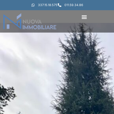
337.15.18.575
011.59.34.86