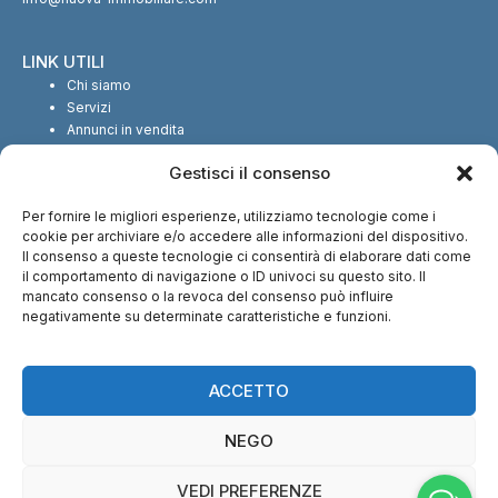
LINK UTILI
Chi siamo
Servizi
Annunci in vendita
Annunci in affitto
Gestisci il consenso
Contatti
Per fornire le migliori esperienze, utilizziamo tecnologie come i
SEGUICI SUI SOCIAL
cookie per archiviare e/o accedere alle informazioni del dispositivo.
Il consenso a queste tecnologie ci consentirà di elaborare dati come
il comportamento di navigazione o ID univoci su questo sito. Il
mancato consenso o la revoca del consenso può influire
negativamente su determinate caratteristiche e funzioni.
CI TROVI ANCHE SU:
ACCETTO
NEGO
VEDI PREFERENZE