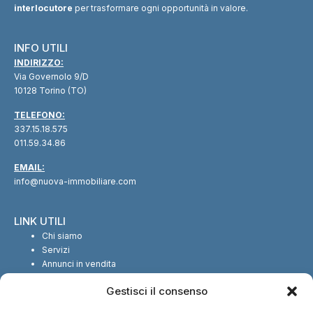
interlocutore
per trasformare ogni opportunità in valore.
INFO UTILI
INDIRIZZO:
Via Governolo 9/D
10128 Torino (TO)
TELEFONO:
337.15.18.575
011.59.34.86
EMAIL:
info@nuova-immobiliare.com
LINK UTILI
Chi siamo
Servizi
Annunci in vendita
Annunci in affitto
Gestisci il consenso
Contatti