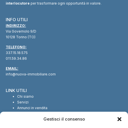
interlocutore
per trasformare ogni opportunità in valore.
INFO UTILI
INDIRIZZO:
Via Governolo 9/D
10128 Torino (TO)
TELEFONO:
337.15.18.575
011.59.34.86
EMAIL:
info@nuova-immobiliare.com
LINK UTILI
Chi siamo
Servizi
Annunci in vendita
Annunci in affitto
Gestisci il consenso
Contatti