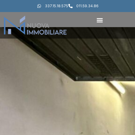
337.15.18.575
011.59.34.86