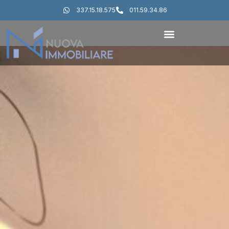
337.15.18.575
011.59.34.86