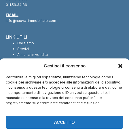
011.59.34.86
EMAIL:
info@nuova-immobiliare.com
LINK UTILI
Chi siamo
Servizi
Annunci in vendita
Annunci in affitto
Gestisci il consenso
Contatti
Per fornire le migliori esperienze, utilizziamo tecnologie come i
SEGUICI SUI SOCIAL
cookie per archiviare e/o accedere alle informazioni del dispositivo.
Il consenso a queste tecnologie ci consentirà di elaborare dati come
il comportamento di navigazione o ID univoci su questo sito. Il
mancato consenso o la revoca del consenso può influire
negativamente su determinate caratteristiche e funzioni.
CI TROVI ANCHE SU:
ACCETTO