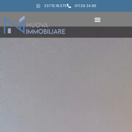
337.15.18.575
011.59.34.86