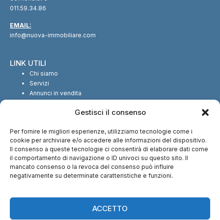
011.59.34.86
EMAIL:
info@nuova-immobiliare.com
LINK UTILI
Chi siamo
Servizi
Annunci in vendita
Annunci in affitto
Gestisci il consenso
Contatti
Per fornire le migliori esperienze, utilizziamo tecnologie come i
SEGUICI SUI SOCIAL
cookie per archiviare e/o accedere alle informazioni del dispositivo.
Il consenso a queste tecnologie ci consentirà di elaborare dati come
il comportamento di navigazione o ID univoci su questo sito. Il
mancato consenso o la revoca del consenso può influire
negativamente su determinate caratteristiche e funzioni.
CI TROVI ANCHE SU:
ACCETTO