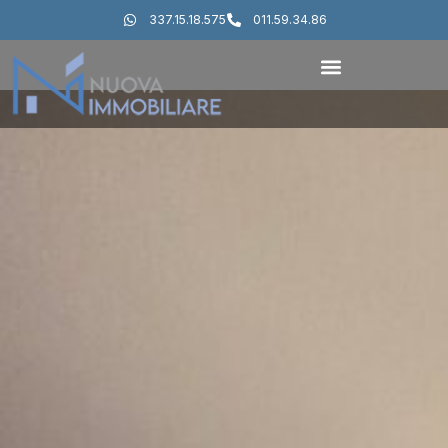
337.15.18.575
011.59.34.86