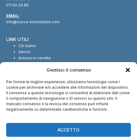
011.59.34.86
EMAIL:
info@nuova-immobiliare.com
LINK UTILI
Chi siamo
Servizi
Annunci in vendita
Annunci in affitto
Gestisci il consenso
Contatti
Per fornire le migliori esperienze, utilizziamo tecnologie come i
SEGUICI SUI SOCIAL
cookie per archiviare e/o accedere alle informazioni del dispositivo.
Il consenso a queste tecnologie ci consentirà di elaborare dati come
il comportamento di navigazione o ID univoci su questo sito. Il
mancato consenso o la revoca del consenso può influire
negativamente su determinate caratteristiche e funzioni.
CI TROVI ANCHE SU:
ACCETTO