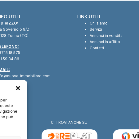
NFO UTILI
LINK UTILI
NDIRIZZO:
Chi siamo
ia Governolo 9/D
Servizi
128 Torino (TO)
Annunci in vendita
Annunci in affitto
ELEFONO:
Contatti
7.15.18.575
1.59.34.86
MAIL:
nfo@nuova-immobiliare.com
 per
a queste
avigazione
enso può
CI TROVI ANCHE SU: