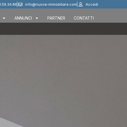
1.59.34.86
info@nuova-immobiliare.com
Accedi
ANNUNCI
PARTNER
CONTATTI