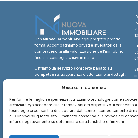
I
I
V
10
Con
Nuova Immobiliare
ogni progetto prende
forma. Accompagniamo privati e investitori dalla
T
compravendita alla valorizzazione dell’immobile,
33
fino alla consegna chiavi in mano.
01
Offriamo un
servizio completo basato su
E
competenza
, trasparenza e attenzione ai dettagli,
i
combinando consulenza immobiliare, supporto
tecnico e soluzioni finanziarie.
Gestisci il consenso
Un unico
interlocutore
per trasformare ogni opportunità in
valore.
Per fornire le migliori esperienze, utilizziamo tecnologie come i cookie
archiviare e/o accedere alle informazioni del dispositivo. Il consenso 
tecnologie ci consentirà di elaborare dati come il comportamento di n
o ID univoci su questo sito. Il mancato consenso o la revoca del cons
influire negativamente su determinate caratteristiche e funzioni.