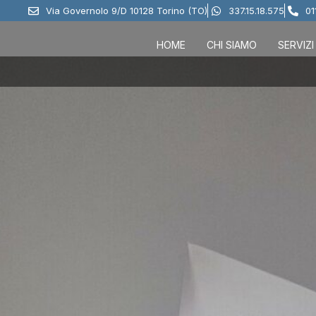
Via Governolo 9/D 10128 Torino (TO)
337.15.18.575
01
HOME
CHI SIAMO
SERVIZI