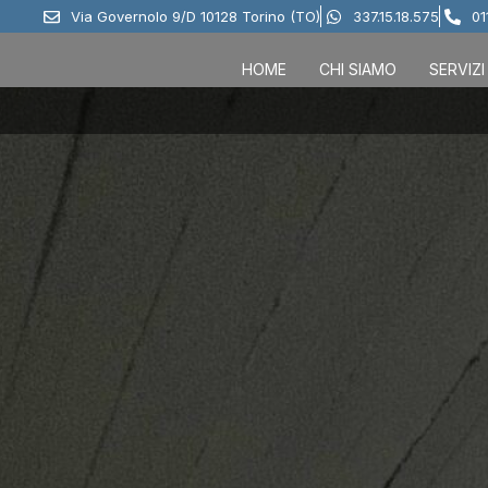
Via Governolo 9/D 10128 Torino (TO)
337.15.18.575
01
HOME
CHI SIAMO
SERVIZI