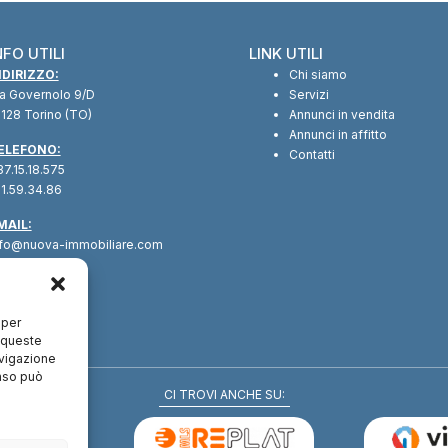
NFO UTILI
LINK UTILI
NDIRIZZO:
Chi siamo
ia Governolo 9/D
Servizi
128 Torino (TO)
Annunci in vendita
Annunci in affitto
ELEFONO:
Contatti
7.15.18.575
1.59.34.86
MAIL:
nfo@nuova-immobiliare.com
 per
a queste
avigazione
enso può
CI TROVI ANCHE SU: