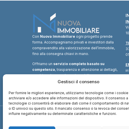
I
I
V
10
Con
Nuova Immobiliare
ogni progetto prende
forma. Accompagniamo privati e investitori dalla
T
compravendita alla valorizzazione dell’immobile,
33
fino alla consegna chiavi in mano.
01
Offriamo un
servizio completo basato su
E
competenza
, trasparenza e attenzione ai dettagli,
i
combinando consulenza immobiliare, supporto
tecnico e soluzioni finanziarie.
Gestisci il consenso
Un unico
interlocutore
per trasformare ogni opportunità in
valore.
Per fornire le migliori esperienze, utilizziamo tecnologie come i cookie
archiviare e/o accedere alle informazioni del dispositivo. Il consenso 
tecnologie ci consentirà di elaborare dati come il comportamento di n
o ID univoci su questo sito. Il mancato consenso o la revoca del cons
influire negativamente su determinate caratteristiche e funzioni.