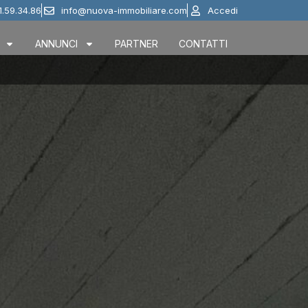
1.59.34.86
info@nuova-immobiliare.com
Accedi
ANNUNCI
PARTNER
CONTATTI