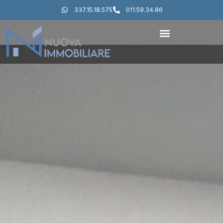
337.15.18.575
011.59.34.86