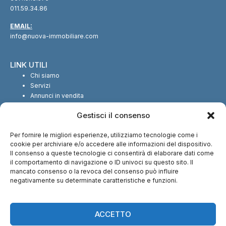
011.59.34.86
EMAIL:
info@nuova-immobiliare.com
LINK UTILI
Chi siamo
Servizi
Annunci in vendita
Annunci in affitto
Gestisci il consenso
Contatti
Per fornire le migliori esperienze, utilizziamo tecnologie come i
SEGUICI SUI SOCIAL
cookie per archiviare e/o accedere alle informazioni del dispositivo.
Il consenso a queste tecnologie ci consentirà di elaborare dati come
il comportamento di navigazione o ID univoci su questo sito. Il
mancato consenso o la revoca del consenso può influire
negativamente su determinate caratteristiche e funzioni.
CI TROVI ANCHE SU:
ACCETTO