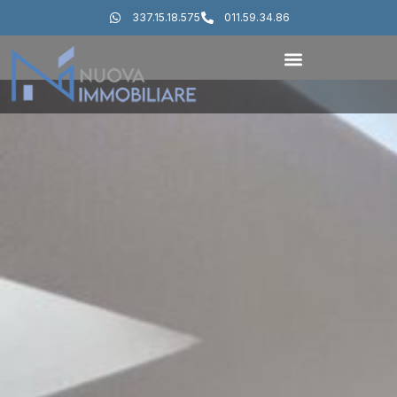
337.15.18.575
011.59.34.86