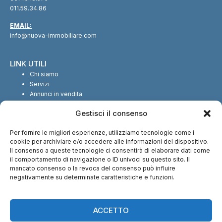
011.59.34.86
EMAIL:
info@nuova-immobiliare.com
LINK UTILI
Chi siamo
Servizi
Annunci in vendita
Annunci in affitto
Gestisci il consenso
Contatti
Per fornire le migliori esperienze, utilizziamo tecnologie come i
SEGUICI SUI SOCIAL
cookie per archiviare e/o accedere alle informazioni del dispositivo.
Il consenso a queste tecnologie ci consentirà di elaborare dati come
il comportamento di navigazione o ID univoci su questo sito. Il
mancato consenso o la revoca del consenso può influire
negativamente su determinate caratteristiche e funzioni.
CI TROVI ANCHE SU:
ACCETTO