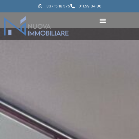
337.15.18.575
011.59.34.86