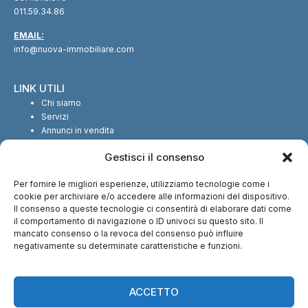
011.59.34.86
EMAIL:
info@nuova-immobiliare.com
LINK UTILI
Chi siamo
Servizi
Annunci in vendita
Annunci in affitto
Gestisci il consenso
Contatti
Per fornire le migliori esperienze, utilizziamo tecnologie come i
SEGUICI SUI SOCIAL
cookie per archiviare e/o accedere alle informazioni del dispositivo.
Il consenso a queste tecnologie ci consentirà di elaborare dati come
il comportamento di navigazione o ID univoci su questo sito. Il
mancato consenso o la revoca del consenso può influire
negativamente su determinate caratteristiche e funzioni.
CI TROVI ANCHE SU:
ACCETTO