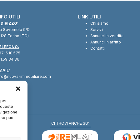
NFO UTILI
LINK UTILI
NDIRIZZO:
Chi siamo
ia Governolo 9/D
Servizi
128 Torino (TO)
Annunci in vendita
Annunci in affitto
ELEFONO:
Contatti
7.15.18.575
1.59.34.86
MAIL:
nfo@nuova-immobiliare.com
 per
a queste
avigazione
enso può
CI TROVI ANCHE SU: