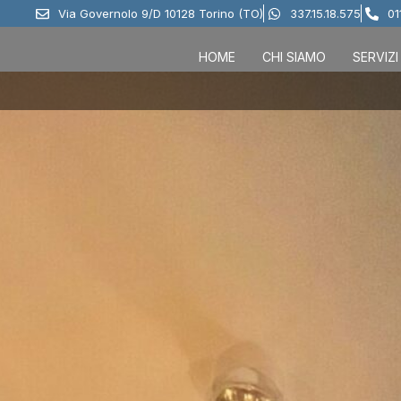
Via Governolo 9/D 10128 Torino (TO)
337.15.18.575
01
HOME
CHI SIAMO
SERVIZI