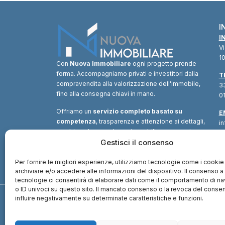
I
I
V
10
Con
Nuova Immobiliare
ogni progetto prende
forma. Accompagniamo privati e investitori dalla
T
compravendita alla valorizzazione dell’immobile,
33
fino alla consegna chiavi in mano.
01
Offriamo un
servizio completo basato su
E
competenza
, trasparenza e attenzione ai dettagli,
i
combinando consulenza immobiliare, supporto
tecnico e soluzioni finanziarie.
Gestisci il consenso
Un unico
interlocutore
per trasformare ogni opportunità in
valore.
Per fornire le migliori esperienze, utilizziamo tecnologie come i cookie
archiviare e/o accedere alle informazioni del dispositivo. Il consenso 
tecnologie ci consentirà di elaborare dati come il comportamento di n
o ID univoci su questo sito. Il mancato consenso o la revoca del cons
influire negativamente su determinate caratteristiche e funzioni.