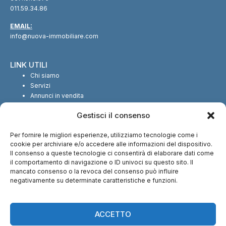
011.59.34.86
EMAIL:
info@nuova-immobiliare.com
LINK UTILI
Chi siamo
Servizi
Annunci in vendita
Annunci in affitto
Gestisci il consenso
Contatti
Per fornire le migliori esperienze, utilizziamo tecnologie come i
SEGUICI SUI SOCIAL
cookie per archiviare e/o accedere alle informazioni del dispositivo.
Il consenso a queste tecnologie ci consentirà di elaborare dati come
il comportamento di navigazione o ID univoci su questo sito. Il
mancato consenso o la revoca del consenso può influire
negativamente su determinate caratteristiche e funzioni.
CI TROVI ANCHE SU:
ACCETTO