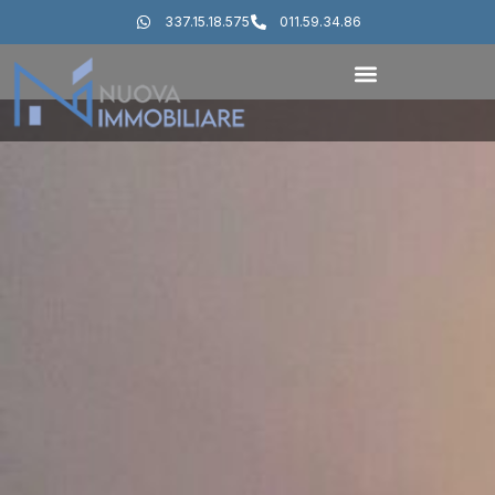
337.15.18.575
011.59.34.86