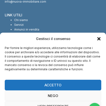
info@nuova-immobiliare.com
LINK UTILI
Chi siamo
Servizi
Annunci in vendita
Annunci in affitto
Gestisci il consenso
Contatti
Per fornire le migliori esperienze, utilizziamo tecnologie come i
SEGUICI SUI SOCIAL
cookie per archiviare e/o accedere alle informazioni del dispositivo.
Il consenso a queste tecnologie ci consentirà di elaborare dati come
il comportamento di navigazione o ID univoci su questo sito. Il
mancato consenso o la revoca del consenso può influire
negativamente su determinate caratteristiche e funzioni.
CI TROVI ANCHE SU:
ACCETTO
NEGO