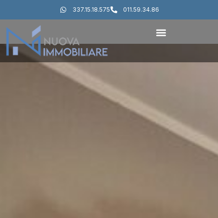
337.15.18.575
011.59.34.86