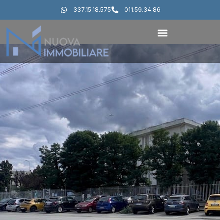
337.15.18.575
011.59.34.86