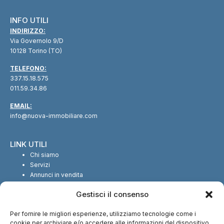
INFO UTILI
INDIRIZZO:
Via Governolo 9/D
10128 Torino (TO)
TELEFONO:
337.15.18.575
011.59.34.86
EMAIL:
info@nuova-immobiliare.com
LINK UTILI
Chi siamo
Servizi
Annunci in vendita
Annunci in affitto
Gestisci il consenso
Contatti
Per fornire le migliori esperienze, utilizziamo tecnologie come i
SEGUICI SUI SOCIAL
cookie per archiviare e/o accedere alle informazioni del dispositivo.