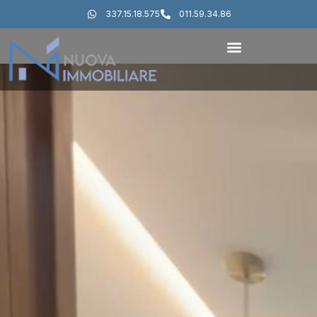
337.15.18.575
011.59.34.86