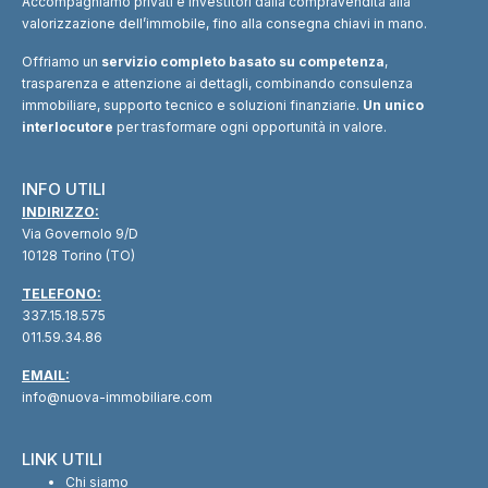
Accompagniamo privati e investitori dalla compravendita alla
valorizzazione dell’immobile, fino alla consegna chiavi in mano.
Offriamo un
servizio completo basato su competenza
,
trasparenza e attenzione ai dettagli, combinando consulenza
immobiliare, supporto tecnico e soluzioni finanziarie.
Un unico
interlocutore
per trasformare ogni opportunità in valore.
INFO UTILI
INDIRIZZO:
Via Governolo 9/D
10128 Torino (TO)
TELEFONO:
337.15.18.575
011.59.34.86
EMAIL:
info@nuova-immobiliare.com
LINK UTILI
Chi siamo