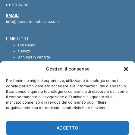
011.59.34.86
EMAIL:
info@nuova-immobiliare.com
LINK UTILI
Chi siamo
Servizi
Annunci in vendita
Annunci in affitto
Gestisci il consenso
Contatti
Per fornire le migliori esperienze, utilizziamo tecnologie come i
SEGUICI SUI SOCIAL
cookie per archiviare e/o accedere alle informazioni del dispositivo.
Il consenso a queste tecnologie ci consentirà di elaborare dati come
il comportamento di navigazione o ID univoci su questo sito. Il
mancato consenso o la revoca del consenso può influire
negativamente su determinate caratteristiche e funzioni.
CI TROVI ANCHE SU:
ACCETTO