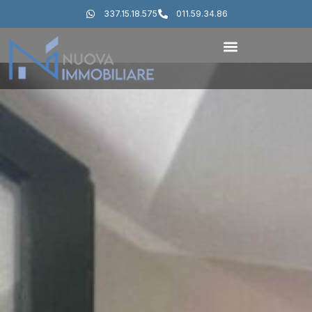
337.15.18.575
011.59.34.86