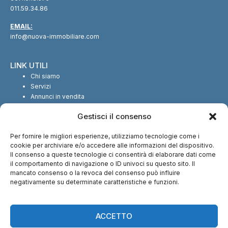
011.59.34.86
EMAIL:
info@nuova-immobiliare.com
LINK UTILI
Chi siamo
Servizi
Annunci in vendita
Annunci in affitto
Gestisci il consenso
Contatti
Per fornire le migliori esperienze, utilizziamo tecnologie come i
SEGUICI SUI SOCIAL
cookie per archiviare e/o accedere alle informazioni del dispositivo.
Il consenso a queste tecnologie ci consentirà di elaborare dati come
il comportamento di navigazione o ID univoci su questo sito. Il
mancato consenso o la revoca del consenso può influire
negativamente su determinate caratteristiche e funzioni.
CI TROVI ANCHE SU:
ACCETTO