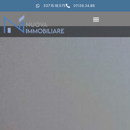
337.15.18.575
011.59.34.86