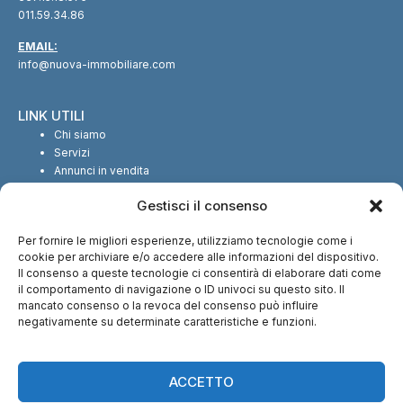
011.59.34.86
EMAIL:
info@nuova-immobiliare.com
LINK UTILI
Chi siamo
Servizi
Annunci in vendita
Annunci in affitto
Gestisci il consenso
Contatti
Per fornire le migliori esperienze, utilizziamo tecnologie come i
SEGUICI SUI SOCIAL
cookie per archiviare e/o accedere alle informazioni del dispositivo.
Il consenso a queste tecnologie ci consentirà di elaborare dati come
il comportamento di navigazione o ID univoci su questo sito. Il
mancato consenso o la revoca del consenso può influire
negativamente su determinate caratteristiche e funzioni.
CI TROVI ANCHE SU:
ACCETTO