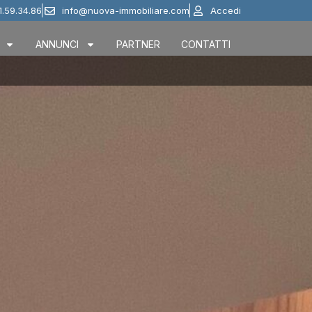
1.59.34.86
info@nuova-immobiliare.com
Accedi
ANNUNCI
PARTNER
CONTATTI