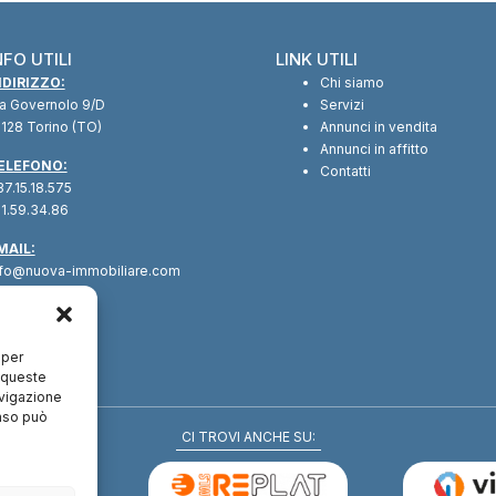
NFO UTILI
LINK UTILI
NDIRIZZO:
Chi siamo
ia Governolo 9/D
Servizi
128 Torino (TO)
Annunci in vendita
Annunci in affitto
ELEFONO:
Contatti
7.15.18.575
1.59.34.86
MAIL:
nfo@nuova-immobiliare.com
 per
a queste
avigazione
enso può
CI TROVI ANCHE SU: