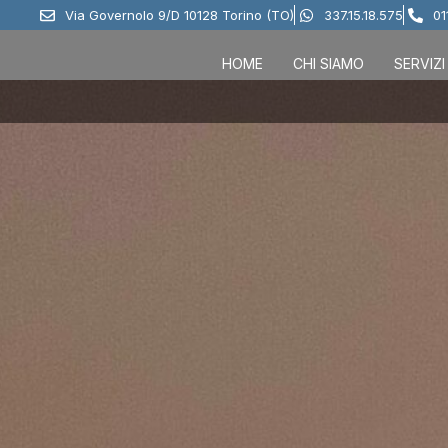
Via Governolo 9/D 10128 Torino (TO)
337.15.18.575
01
HOME
CHI SIAMO
SERVIZI