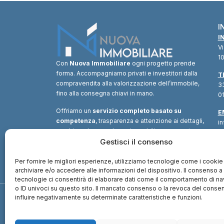
I
I
V
10
Con
Nuova Immobiliare
ogni progetto prende
forma. Accompagniamo privati e investitori dalla
T
compravendita alla valorizzazione dell’immobile,
33
fino alla consegna chiavi in mano.
01
Offriamo un
servizio completo basato su
E
competenza
, trasparenza e attenzione ai dettagli,
i
combinando consulenza immobiliare, supporto
tecnico e soluzioni finanziarie.
Gestisci il consenso
Un unico
interlocutore
per trasformare ogni opportunità in
valore.
Per fornire le migliori esperienze, utilizziamo tecnologie come i cookie
archiviare e/o accedere alle informazioni del dispositivo. Il consenso 
tecnologie ci consentirà di elaborare dati come il comportamento di n
o ID univoci su questo sito. Il mancato consenso o la revoca del cons
influire negativamente su determinate caratteristiche e funzioni.