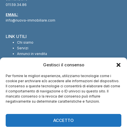
011.59.34.86
EMAIL:
info@nuova-immobiliare.com
LINK UTILI
Chi siamo
Servizi
Annunci in vendita
Annunci in affitto
Gestisci il consenso
Contatti
Per fornire le migliori esperienze, utilizziamo tecnologie come i
SEGUICI SUI SOCIAL
cookie per archiviare e/o accedere alle informazioni del dispositivo.
Il consenso a queste tecnologie ci consentirà di elaborare dati come
il comportamento di navigazione o ID univoci su questo sito. Il
mancato consenso o la revoca del consenso può influire
negativamente su determinate caratteristiche e funzioni.
CI TROVI ANCHE SU:
ACCETTO