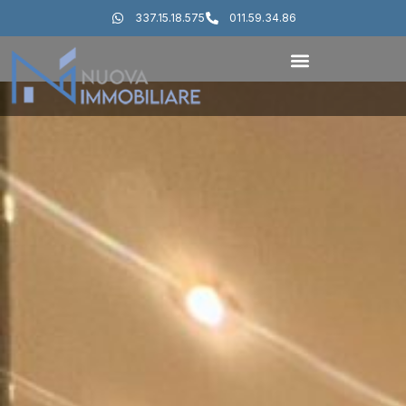
337.15.18.575
011.59.34.86