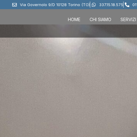
Via Governolo 9/D 10128 Torino (TO)
337.15.18.575
01
HOME
CHI SIAMO
SERVIZI