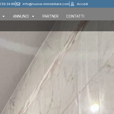
1.59.34.86
info@nuova-immobiliare.com
Accedi
ANNUNCI
PARTNER
CONTATTI