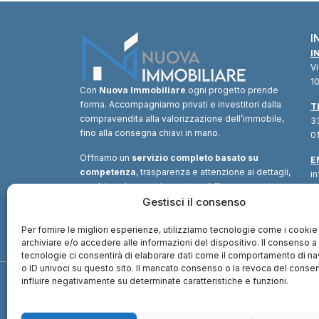
I
I
V
10
Con
Nuova Immobiliare
ogni progetto prende
forma. Accompagniamo privati e investitori dalla
T
compravendita alla valorizzazione dell’immobile,
33
fino alla consegna chiavi in mano.
01
Offriamo un
servizio completo basato su
E
competenza
, trasparenza e attenzione ai dettagli,
i
combinando consulenza immobiliare, supporto
tecnico e soluzioni finanziarie.
Gestisci il consenso
Un unico
interlocutore
per trasformare ogni opportunità in
valore.
Per fornire le migliori esperienze, utilizziamo tecnologie come i cookie
archiviare e/o accedere alle informazioni del dispositivo. Il consenso 
tecnologie ci consentirà di elaborare dati come il comportamento di n
o ID univoci su questo sito. Il mancato consenso o la revoca del cons
influire negativamente su determinate caratteristiche e funzioni.