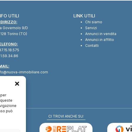
NFO UTILI
LINK UTILI
NDIRIZZO:
Chi siamo
ia Governolo 9/D
Servizi
128 Torino (TO)
Annunci in vendita
Annunci in affitto
ELEFONO:
Contatti
7.15.18.575
1.59.34.86
MAIL:
nfo@nuova-immobiliare.com
 per
a queste
avigazione
enso può
CI TROVI ANCHE SU: