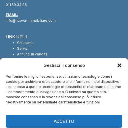
011.59.34.86
EMAIL:
info@nuova-immobiliare.com
LINK UTILI
Chi siamo
Servizi
Annunci in vendita
Annunci in affitto
Gestisci il consenso
Contatti
Per fornire le migliori esperienze, utilizziamo tecnologie come i
SEGUICI SUI SOCIAL
cookie per archiviare e/o accedere alle informazioni del dispositivo.
Il consenso a queste tecnologie ci consentirà di elaborare dati come
il comportamento di navigazione o ID univoci su questo sito. Il
mancato consenso o la revoca del consenso può influire
negativamente su determinate caratteristiche e funzioni.
CI TROVI ANCHE SU:
ACCETTO