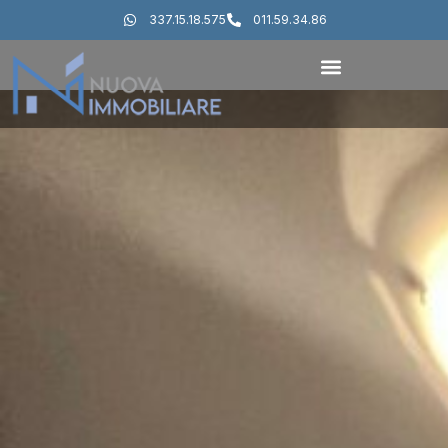
337.15.18.575
011.59.34.86