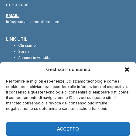
011.59.34.86
EMAIL:
info@nuova-immobiliare.com
LINK UTILI
Chi siamo
Servizi
Annunci in vendita
Annunci in affitto
Gestisci il consenso
Contatti
Per fornire le migliori esperienze, utilizziamo tecnologie come i
SEGUICI SUI SOCIAL
cookie per archiviare e/o accedere alle informazioni del dispositivo.
Il consenso a queste tecnologie ci consentirà di elaborare dati come
il comportamento di navigazione o ID univoci su questo sito. Il
mancato consenso o la revoca del consenso può influire
negativamente su determinate caratteristiche e funzioni.
CI TROVI ANCHE SU:
ACCETTO