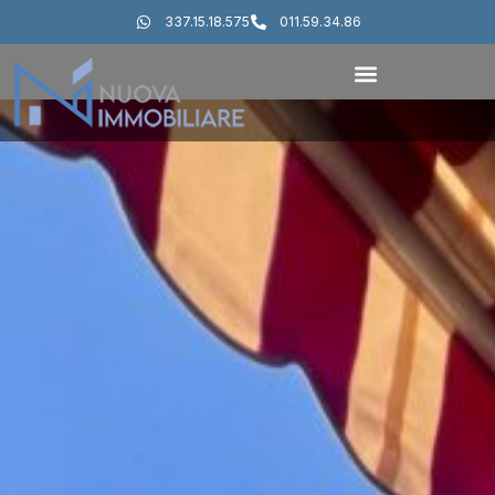
337.15.18.575
011.59.34.86