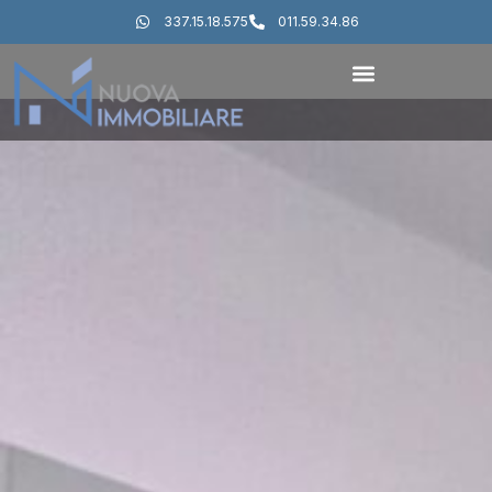
337.15.18.575
011.59.34.86