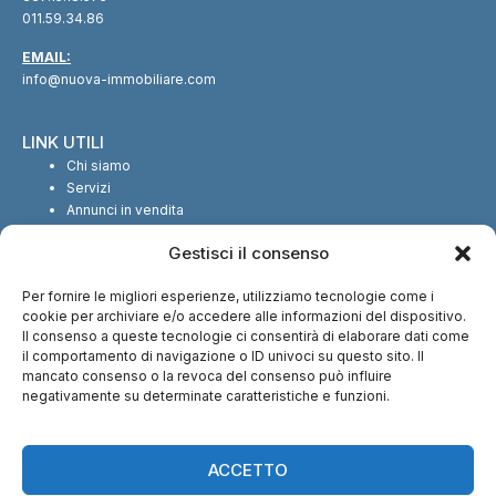
011.59.34.86
EMAIL:
info@nuova-immobiliare.com
LINK UTILI
Chi siamo
Servizi
Annunci in vendita
Annunci in affitto
Gestisci il consenso
Contatti
Per fornire le migliori esperienze, utilizziamo tecnologie come i
SEGUICI SUI SOCIAL
cookie per archiviare e/o accedere alle informazioni del dispositivo.
Il consenso a queste tecnologie ci consentirà di elaborare dati come
il comportamento di navigazione o ID univoci su questo sito. Il
mancato consenso o la revoca del consenso può influire
negativamente su determinate caratteristiche e funzioni.
CI TROVI ANCHE SU:
ACCETTO