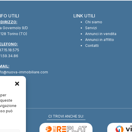
NFO UTILI
LINK UTILI
NDIRIZZO:
Chi siamo
ia Governolo 9/D
Servizi
128 Torino (TO)
Annunci in vendita
Annunci in affitto
ELEFONO:
Contatti
7.15.18.575
1.59.34.86
MAIL:
nfo@nuova-immobiliare.com
 per
a queste
avigazione
enso può
CI TROVI ANCHE SU: