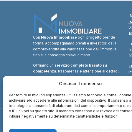
I
I
V
10
Con
Nuova Immobiliare
ogni progetto prende
forma. Accompagniamo privati e investitori dalla
T
compravendita alla valorizzazione dell’immobile,
33
fino alla consegna chiavi in mano.
01
Offriamo un
servizio completo basato su
E
competenza
, trasparenza e attenzione ai dettagli,
i
combinando consulenza immobiliare, supporto
tecnico e soluzioni finanziarie.
Gestisci il consenso
Un unico
interlocutore
per trasformare ogni opportunità in
valore.
Per fornire le migliori esperienze, utilizziamo tecnologie come i cookie
archiviare e/o accedere alle informazioni del dispositivo. Il consenso 
tecnologie ci consentirà di elaborare dati come il comportamento di n
o ID univoci su questo sito. Il mancato consenso o la revoca del cons
influire negativamente su determinate caratteristiche e funzioni.