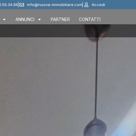
1.59.34.86
info@nuova-immobiliare.com
Accedi
ANNUNCI
PARTNER
CONTATTI