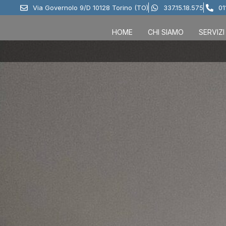
Via Governolo 9/D 10128 Torino (TO)
337.15.18.575
01
HOME
CHI SIAMO
SERVIZI