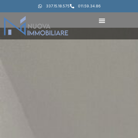
337.15.18.575
011.59.34.86