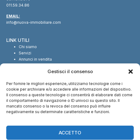
011.59.34.86
EMAIL:
info@nuova-immobiliare.com
LINK UTILI
Chi siamo
Servizi
Annunci in vendita
Annunci in affitto
Gestisci il consenso
Contatti
Per fornire le migliori esperienze, utilizziamo tecnologie come i
SEGUICI SUI SOCIAL
cookie per archiviare e/o accedere alle informazioni del dispositivo.
Il consenso a queste tecnologie ci consentirà di elaborare dati come
il comportamento di navigazione o ID univoci su questo sito. Il
mancato consenso o la revoca del consenso può influire
negativamente su determinate caratteristiche e funzioni.
CI TROVI ANCHE SU:
ACCETTO