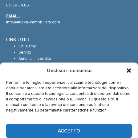
011.59.34.86
EMAIL:
info@nuova-immobiliare.com
LINK UTILI
Chi siamo
Servizi
Annunci in vendita
Annunci in affitto
Gestisci il consenso
Contatti
Per fornire le migliori esperienze, utilizziamo tecnologie come i
SEGUICI SUI SOCIAL
cookie per archiviare e/o accedere alle informazioni del dispositivo.
Il consenso a queste tecnologie ci consentirà di elaborare dati come
il comportamento di navigazione o ID univoci su questo sito. Il
mancato consenso o la revoca del consenso può influire
negativamente su determinate caratteristiche e funzioni.
CI TROVI ANCHE SU:
ACCETTO