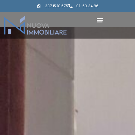
337.15.18.575
011.59.34.86