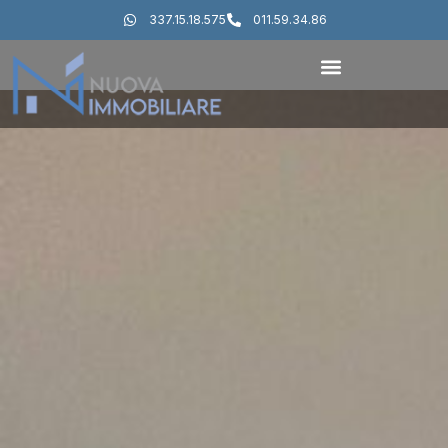
337.15.18.575
011.59.34.86