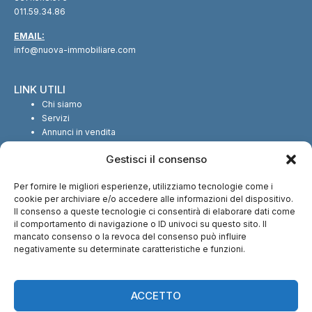
011.59.34.86
EMAIL:
info@nuova-immobiliare.com
LINK UTILI
Chi siamo
Servizi
Annunci in vendita
Annunci in affitto
Gestisci il consenso
Contatti
Per fornire le migliori esperienze, utilizziamo tecnologie come i
SEGUICI SUI SOCIAL
cookie per archiviare e/o accedere alle informazioni del dispositivo.
Il consenso a queste tecnologie ci consentirà di elaborare dati come
il comportamento di navigazione o ID univoci su questo sito. Il
mancato consenso o la revoca del consenso può influire
negativamente su determinate caratteristiche e funzioni.
CI TROVI ANCHE SU:
ACCETTO