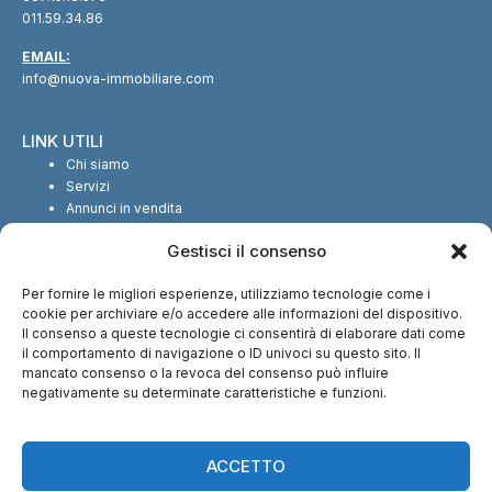
011.59.34.86
EMAIL:
info@nuova-immobiliare.com
LINK UTILI
Chi siamo
Servizi
Annunci in vendita
Annunci in affitto
Gestisci il consenso
Contatti
Per fornire le migliori esperienze, utilizziamo tecnologie come i
SEGUICI SUI SOCIAL
cookie per archiviare e/o accedere alle informazioni del dispositivo.
Il consenso a queste tecnologie ci consentirà di elaborare dati come
il comportamento di navigazione o ID univoci su questo sito. Il
mancato consenso o la revoca del consenso può influire
negativamente su determinate caratteristiche e funzioni.
CI TROVI ANCHE SU:
ACCETTO