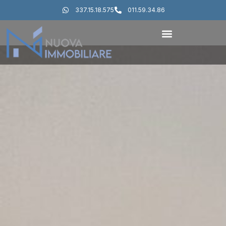
337.15.18.575
011.59.34.86