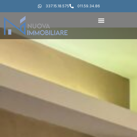
337.15.18.575
011.59.34.86