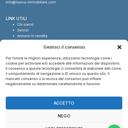
info@nuova-immobiliare.com
LINK UTILI
Chi siamo
Servizi
Annunci in vendita
Annunci in affitto
Gestisci il consenso
Contatti
Per fornire le migliori esperienze, utilizziamo tecnologie come i
SEGUICI SUI SOCIAL
cookie per archiviare e/o accedere alle informazioni del dispositivo.
Il consenso a queste tecnologie ci consentirà di elaborare dati come
il comportamento di navigazione o ID univoci su questo sito. Il
mancato consenso o la revoca del consenso può influire
negativamente su determinate caratteristiche e funzioni.
CI TROVI ANCHE SU:
ACCETTO
NEGO