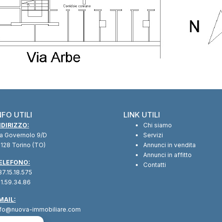
NFO UTILI
LINK UTILI
NDIRIZZO:
Chi siamo
ia Governolo 9/D
Servizi
128 Torino (TO)
Annunci in vendita
Annunci in affitto
ELEFONO:
Contatti
7.15.18.575
1.59.34.86
MAIL:
nfo@nuova-immobiliare.com