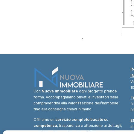
I
I
V
10
Con
Nuova Immobiliare
ogni progetto prende
forma. Accompagniamo privati e investitori dalla
T
compravendita alla valorizzazione dell’immobile,
33
fino alla consegna chiavi in mano.
01
Offriamo un
servizio completo basato su
E
competenza
, trasparenza e attenzione ai dettagli,
i
combinando consulenza immobiliare, supporto