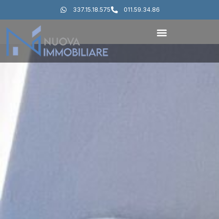
337.15.18.575
011.59.34.86