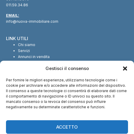
011.59.34.86
EMAIL:
info@nuova-immobiliare.com
LINK UTILI
Chi siamo
Servizi
Annunci in vendita
Annunci in affitto
Gestisci il consenso
Contatti
Per fornire le migliori esperienze, utilizziamo tecnologie come i
SEGUICI SUI SOCIAL
cookie per archiviare e/o accedere alle informazioni del dispositivo.
Il consenso a queste tecnologie ci consentirà di elaborare dati come
il comportamento di navigazione o ID univoci su questo sito. Il
mancato consenso o la revoca del consenso può influire
negativamente su determinate caratteristiche e funzioni.
CI TROVI ANCHE SU:
ACCETTO